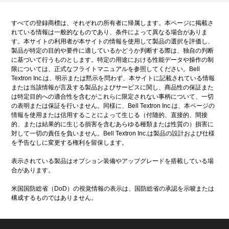
すべての登録商標は、それぞれの所有者に帰属します。本ページに掲載さ
れている情報は一般的なものであり、条件によって異なる場合がありま
す。本サイトの利用者が本サイトの情報を使用して製品の選択を評価し、
製品が特定の目的や要件に適しているかどうか判断する際は、独自の判断
に基づいて行うものとします。特定の用途における性能データや操作の制
限については、正式なフライトマニュアルを参照してください。Bell
Textron Inc.は、明示または黙示を問わず、本サイトに記載されている情報
または当該情報が言及する製品およびサービスに関し、商品性の保証また
は特定目的への適合性を含むがこれらに限定されない事柄について、一切
の表明または保証を行いません。同様に、Bell Textron Inc.は、本ページの
情報を使用または信用することによって生じる（付随的、直接的、間接
的、または結果的に生じる損害を含むあらゆる種類または性質の）損害に
対して一切の責任を負いません。Bell Textron Inc.は製品の設計および仕様
を予告なしに変更する権利を留保します。
表示されている製品はオプション装備やアップグレードを搭載している場
合があります。
米国国防総省（DoD）の視覚情報の表示は、国防総省の承認を示唆または
構成するものではありません。