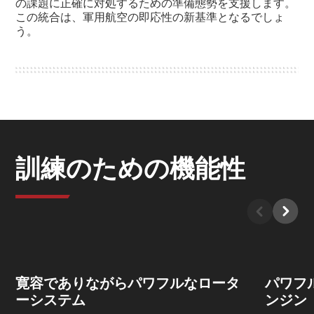
の課題に正確に対処するための準備態勢を支援します。
この統合は、軍用航空の即応性の新基準となるでしょ
う。
訓練のための機能性
寛容でありながらパワフルなロータ
パワフ
ーシステム
ンジン