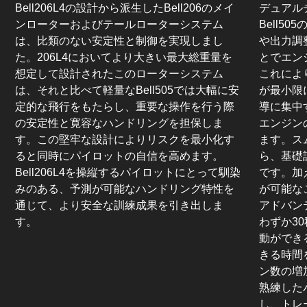
Bell206L4の設計から派生したBell206のメイ
デュアル
ンローターおよびテールローターシステム
Bell505
は、比類のない安定性と制御を実現しまし
や出力調
た。206L4においてより大きい最大総重量を
とでエン
想定して設計されたこのローターシステム
これによ
は、それと比べて軽量なBell505では大幅に安
が最小限
定的な飛行をもたらし、重要な操作を行う際
導に集中
の安定性と寛容なハンドリングを担保しま
エンジン
す。この堅牢な設計によりリスクを最小化す
ます。ス
ると同時にパイロットの自信を高めます。
ら、基礎
Bell206L4を操縦するパイロットにとって馴染
です。加
みのある、予測が可能なハンドリング特性を
が可能な
通じて、より安全な訓練成果を引き出しま
アドバンテ
す。
わずか3
動ができ
きる時間
ン数の増
熟練した
し、トレ