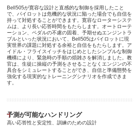
Bell505が寛容な設計と直感的な制御を採用したこと
で、パイロットは危機的な状況に陥った場合でも自信を
持って対処することができます。寛容なローターシステ
ムは、より長い応答時間をもたらします。オートローテ
ーション、ペダルの不慮の固着、予期せぬエンジントラ
ブルといった状況において、Bell505はパイロットに現
実世界の課題に対処する余裕と自信をもたらします。ア
イドル・フライスイッチをはじめとしたシンプルな制御
機構により、緊急時の手順の煩雑さを解消しました。教
官は、生徒に操縦の予測をさせることなくエンジンの不
具合をシミュレートすることができ、自信と準備態勢を
強化する現実的なトレーニングシナリオを作成できま
す。
予測が可能なハンドリング
高い応答性と安定性、訓練のための設計