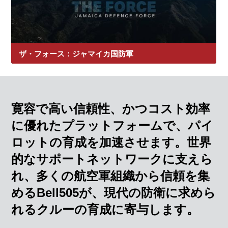
ザ・フォース：ジャマイカ国防軍
ジャマイカのモットー「すべての人のために飛ぶ」を胸
に活躍するパイロット、インストラクター、整備士たち
をご紹介します。彼らのストーリーを通じて、ジャマイ
カ国防軍航空部隊支える誇り、高い水準、そして献身的
寛容で高い信頼性、かつコスト効率
な姿勢をご覧いただけます。
に優れたプラットフォームで、パイ
ロットの育成を加速させます。世界
的なサポートネットワークに支えら
れ、多くの航空軍組織から信頼を集
めるBell505が、現代の防衛に求めら
れるクルーの育成に寄与します。