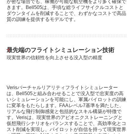
が密な場合でも、稼働が可能な航空機をより多く確保で
きます。Bell505は、手頃な総ライフサイクルコストと
ダウンタイムを削減することで、わずかなコストで高品
質の訓練を提供するモデルです。
最先端のフライトシミュレーション技術
現実世界の信頼性を向上させる没入型の精度
Verisバーチャルリアリティフライトシミュレーター
は、Bell505と組み合わせることで没入型で忠実度の高
いシミュレーションを可能にし、軍属パイロットの訓練
に変革をもたらします。FAAレベル7基準を満たした、
リアルな飛行制御感覚と包括的なスキル構築が特徴で
す。Verisは、現実世界のアビオニクストレーニングと
仮想飛行シナリオをバランスすることで、高効率化とコ
スト削減を実現し、パイロットが自信を持って現実世界