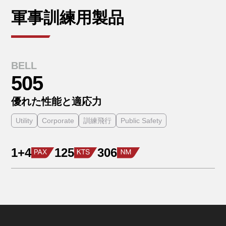
軍事訓練用製品
BELL
505
優れた性能と適応力
Utility
Corporate
訓練飛行
Public Safety
1+4
125
306