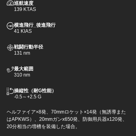
巡航速度
139 KTAS
横進飛行_後進飛行
41 KIAS
戦闘行動半径
131 nm
最大範囲
310 nm
操縦性（耐G性能）
-0.5～+2.5 G
ヘルファイア×8発、70mmロケット×14発（無誘導また
はAPKWS）、20mmガンx650発、防御用兵器x120発、
20分相当の増槽を装備した場合。