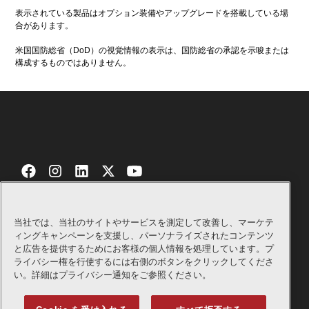
表示されている製品はオプション装備やアップグレードを搭載している場
合があります。
米国国防総省（DoD）の視覚情報の表示は、国防総省の承認を示唆または
構成するものではありません。
当社では、当社のサイトやサービスを測定して改善し、マーケテ
お問い合わせ
証明書
ィングキャンペーンを支援し、パーソナライズされたコンテンツ
と広告を提供するためにお客様の個人情報を処理しています。プ
Bellギフトショップ
法律関連
ライバシー権を行使するには右側のボタンをクリックしてくださ
い。詳細はプライバシー通知をご参照ください。
サプライヤー
プライバシーポリシー