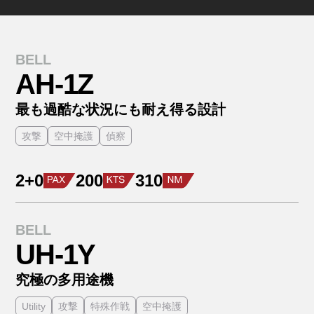
BELL
AH-1Z
最も過酷な状況にも耐え得る設計
攻撃
空中掩護
偵察
2+0
200
310
BELL
UH-1Y
究極の多用途機
Utility
攻撃
特殊作戦
空中掩護