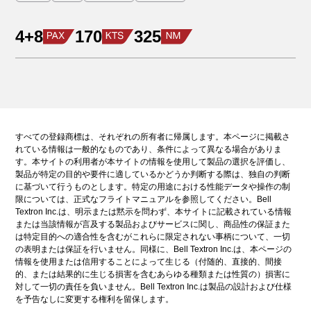
4+8
170
325
すべての登録商標は、それぞれの所有者に帰属します。本ページに掲載さ
れている情報は一般的なものであり、条件によって異なる場合がありま
す。本サイトの利用者が本サイトの情報を使用して製品の選択を評価し、
製品が特定の目的や要件に適しているかどうか判断する際は、独自の判断
に基づいて行うものとします。特定の用途における性能データや操作の制
限については、正式なフライトマニュアルを参照してください。Bell
Textron Inc.は、明示または黙示を問わず、本サイトに記載されている情報
または当該情報が言及する製品およびサービスに関し、商品性の保証また
は特定目的への適合性を含むがこれらに限定されない事柄について、一切
の表明または保証を行いません。同様に、Bell Textron Inc.は、本ページの
情報を使用または信用することによって生じる（付随的、直接的、間接
的、または結果的に生じる損害を含むあらゆる種類または性質の）損害に
対して一切の責任を負いません。Bell Textron Inc.は製品の設計および仕様
を予告なしに変更する権利を留保します。