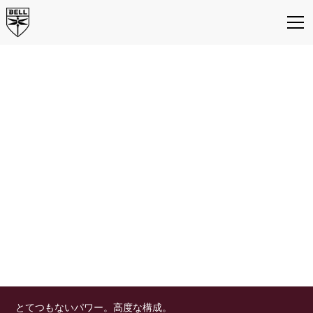
1つのプラットフォー
ム、
無限の戦術オプショ
ン。
ベルH1航空機：AH-1Z攻撃
ヘリコプター・UH-1Yユー
ティリティヘリコプター
とてつもないパワー。高度な構成。