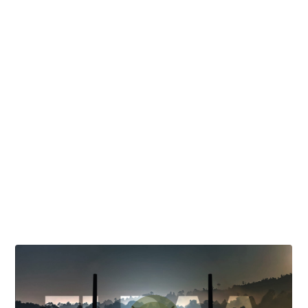
FLRAA未来型長距離強襲機
革新的な機動飛行
革新的な機動飛行は、アメリカ陸軍やその他のサービス
の考え方や運営方法に大変革をもたらすことでしょう。
エピソード6「実行速度」が公開中です。以下のBell
Insightsに登録して、最新情報、ビデオ、航空機ニュー
スを入手してください。
最新のエピソードを見る